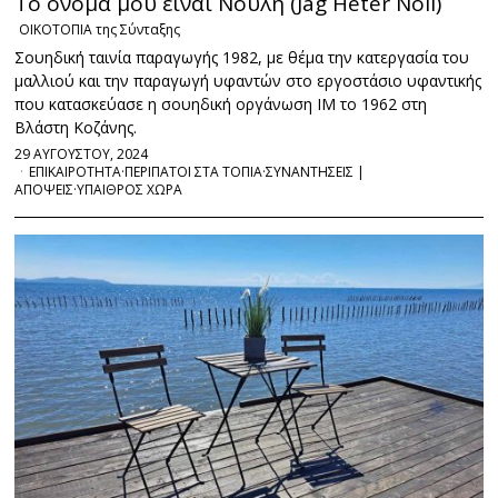
Το όνομα μου είναι Νούλη (Jag Heter Noli)
ΟΙΚΟΤΟΠΙΑ της Σύνταξης
Σουηδική ταινία παραγωγής 1982, με θέμα την κατεργασία του
μαλλιού και την παραγωγή υφαντών στο εργοστάσιο υφαντικής
που κατασκεύασε η σουηδική οργάνωση ΙΜ το 1962 στη
Βλάστη Κοζάνης.
29 ΑΥΓΟΥΣΤΟΥ, 2024
ΕΠΙΚΑΙΡΟΤΗΤΑ
·
ΠΕΡΙΠΑΤΟΙ ΣΤΑ ΤΟΠΙΑ
·
ΣΥΝΑΝΤΗΣΕΙΣ |
ΑΠΟΨΕΙΣ
·
ΥΠΑΙΘΡΟΣ ΧΩΡΑ