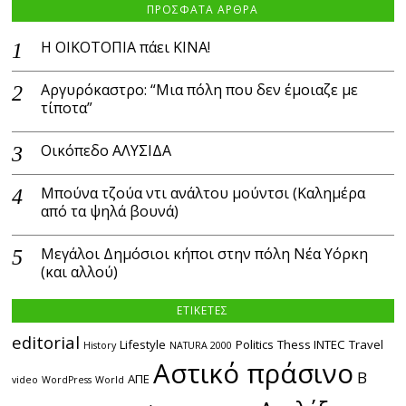
ΠΡΟΣΦΑΤΑ ΑΡΘΡΑ
Η ΟΙΚΟΤΟΠΙΑ πάει ΚΙΝΑ!
Αργυρόκαστρο: “Μια πόλη που δεν έμοιαζε με
τίποτα”
Οικόπεδο ΑΛΥΣΙΔΑ
Μπούνα τζούα ντι ανάλτου μούντσι (Καλημέρα
από τα ψηλά βουνά)
Μεγάλοι Δημόσιοι κήποι στην πόλη Νέα Υόρκη
(και αλλού)
ΕΤΙΚΕΤΕΣ
editorial
Lifestyle
Politics
Thess INTEC
Travel
History
NATURA 2000
Αστικό πράσινο
Β
ΑΠΕ
video
WordPress
World