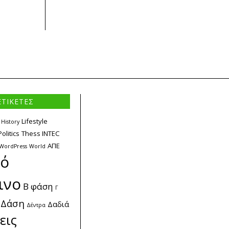
ΕΤΙΚΕΤΕΣ
Lifestyle
History
Politics
Thess INTEC
ΑΠΕ
WordPress
World
κό
ινο
Β φάση
Γ
Δάση
Δαδιά
Δέντρα
εις