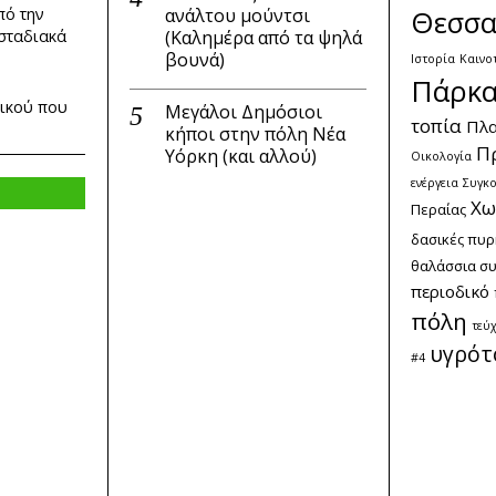
ανάλτου μούντσι
Θεσσα
πό την
(Καλημέρα από τα ψηλά
 σταδιακά
βουνά)
Ιστορία
Καινο
Πάρκ
δικού που
Μεγάλοι Δημόσιοι
τοπία
Πλα
κήποι στην πόλη Νέα
Π
Υόρκη (και αλλού)
Οικολογία
ενέργεια
Συγκο
Χω
Περαίας
δασικές πυρ
θαλάσσια σ
περιοδικό
πόλη
τεύ
υγρότ
#4