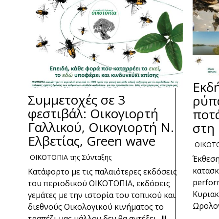
Εκδ
Συμμετοχές σε 3
ρύπ
φεστιβάλ: Οικογιορτή
ποτά
Γαλλικού, Οικογιορτή Ν.
στη
Ελβετίας, Green wave
ΟΙΚΟΤΟ
ΟΙΚΟΤΟΠΙΑ της Σύνταξης
Έκθεση
κατασκ
Κατάφορτο με τις παλαιότερες εκδόσεις
perfor
του περιοδικού ΟΙΚΟΤΟΠΙΑ, εκδόσεις
Κυριακ
γεμάτες με την ιστορία του τοπικού και
Ωρολο
διεθνούς Οικολογικού κινήματος το
τραπέζι μας μάλλον δεν θα αντέξει…!!!