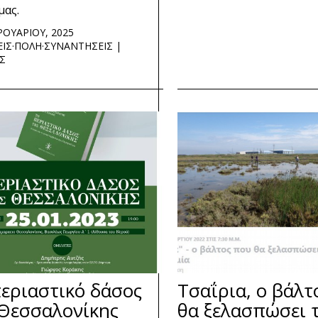
μας.
ΡΟΥΑΡΙΟΥ, 2025
ΕΙΣ
·
ΠΟΛΗ
·
ΣΥΝΑΝΤΗΣΕΙΣ |
Σ
εριαστικό δάσος
Τσαΐρια, ο βάλτ
 Θεσσαλονίκης
θα ξελασπώσει 