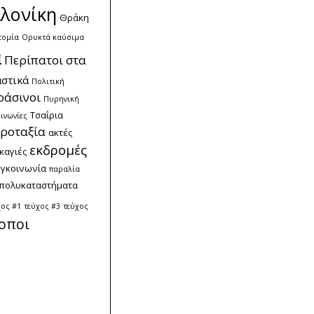
λονίκη
Θράκη
τομία
Ορυκτά καύσιμα
α
Περίπατοι στα
στικά
Πολιτική
ράσινοι
Πυρηνική
Τσαΐρια
ινωνίες
ροταξία
ακτές
εκδρομές
καγιές
υγκοινωνία
παραλία
πολυκαταστήματα
χος #1
τεύχος #3
τεύχος
οποι