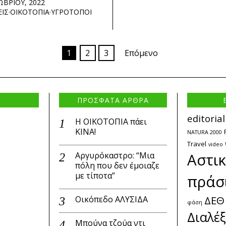
ΩΒΡΙΟΥ, 2022
ΕΙΣ
·
ΟΙΚΟΤΟΠΙΑ
·
ΥΓΡΟΤΟΠΟΙ
1
2
3
Επόμενο
ΠΡΟΣΦΑΤΑ ΑΡΘΡΑ
editorial
Η ΟΙΚΟΤΟΠΙΑ πάει
ΚΙΝΑ!
NATURA 2000
Travel
video
Αργυρόκαστρο: “Μια
Αστι
πόλη που δεν έμοιαζε
με τίποτα”
πράσ
ΔΕΘ
Οικόπεδο ΑΛΥΣΙΔΑ
φάση
Διαλέξ
Μπούνα τζούα ντι