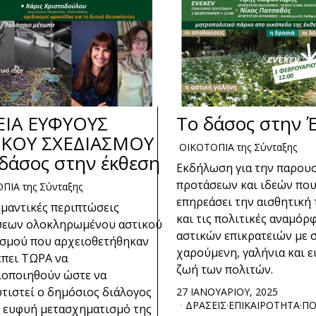
ΕΙΑ ΕΥΦΥΟΥΣ
Το δάσος στην 
ΙΚΟΥ ΣΧΕΔΙΑΣΜΟΥ
ΟΙΚΟΤΟΠΙΑ της Σύνταξης
 δάσος στην έκθεση
Εκδήλωση για την παρου
προτάσεων και ιδεών πο
ΠΙΑ της Σύνταξης
επηρεάσει την αισθητική
μαντικές περιπτώσεις
και τις πολιτικές αναμό
σεων ολοκληρωμένου αστικού
αστικών επικρατειών με 
σμού που αρχειοθετήθηκαν
χαρούμενη, γαλήνια και ε
έπει ΤΩΡΑ να
ζωή των πολιτών.
οποιηθούν ώστε να
τιστεί ο δημόσιος διάλογος
27 ΙΑΝΟΥΑΡΙΟΥ, 2025
ΔΡΑΣΕΙΣ
·
ΕΠΙΚΑΙΡΟΤΗΤΑ
·
ΠΟ
ν ευφυή μετασχηματισμό της