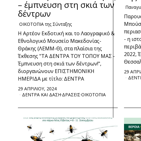
– έμπνευση στη σκιά των
Παναγι
δέντρων
Παρουσ
Μπούσμ
ΟΙΚΟΤΟΠΙΑ της Σύνταξης
περιασ
Η Αρτέον Εκδοτική και το Λαογραφικό &
- η ισ
Εθνολογικό Μουσείο Μακεδονίας-
περιβά
Θράκης (ΛΕΜΜ-Θ), στα πλαίσια της
2022, 
Έκθεσης "ΤΑ ΔΕΝΤΡΑ ΤΟΥ ΤΟΠΟΥ ΜΑΣ -
Θεσσαλ
Έμπνευση στη σκιά των δέντρων!",
διοργανώνουν ΕΠΙΣΤΗΜΟΝΙΚΗ
29 ΑΠΡΙ
ΔΕΝΤ
ΗΜΕΡΙΔΑ με τίτλο: ΔΕΝΤΡΑ
29 ΑΠΡΙΛΙΟΥ, 2024
ΔΕΝΤΡΑ ΚΑΙ ΔΑΣΗ
·
ΔΡΑΣΕΙΣ
·
ΟΙΚΟΤΟΠΙΑ