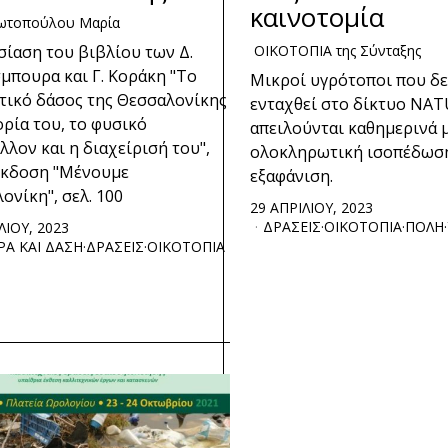
καινοτομία
ωτοπούλου Μαρία
ίαση του βιβλίου των Δ.
ΟΙΚΟΤΟΠΙΑ της Σύνταξης
πουρα και Γ. Κοράκη "Το
Μικροί υγρότοποι που δ
τικό δάσος της Θεσσαλονίκης
ενταχθεί στο δίκτυο NAT
τορία του, το φυσικό
απειλούνται καθημερινά 
λλον και η διαχείρισή του",
ολοκληρωτική ισοπέδωση
Έκδοση "Μένουμε
εξαφάνιση.
ονίκη", σελ. 100
29 ΑΠΡΙΛΙΟΥ, 2023
ΔΡΑΣΕΙΣ
·
ΟΙΚΟΤΟΠΙΑ
·
ΠΟΛΗ
·
ΛΙΟΥ, 2023
ΡΑ ΚΑΙ ΔΑΣΗ
·
ΔΡΑΣΕΙΣ
·
ΟΙΚΟΤΟΠΙΑ