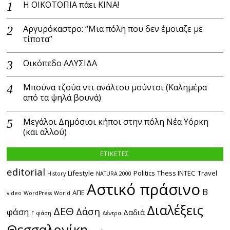
Η ΟΙΚΟΤΟΠΙΑ πάει ΚΙΝΑ!
Αργυρόκαστρο: “Μια πόλη που δεν έμοιαζε με
τίποτα”
Οικόπεδο ΑΛΥΣΙΔΑ
Μπούνα τζούα ντι ανάλτου μούντσι (Καλημέρα
από τα ψηλά βουνά)
Μεγάλοι Δημόσιοι κήποι στην πόλη Νέα Υόρκη
(και αλλού)
ΕΤΙΚΕΤΕΣ
editorial
Lifestyle
Politics
Thess INTEC
Travel
History
NATURA 2000
Αστικό πράσινο
Β
ΑΠΕ
video
WordPress
World
Διαλέξεις
ΔΕΘ
Δάση
φάση
Δαδιά
Γ φάση
Δέντρα
Θεσσαλονίκη