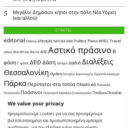
Μεγάλοι Δημόσιοι κήποι στην πόλη Νέα Υόρκη
(και αλλού)
ΕΤΙΚΕΤΕΣ
editorial
Lifestyle
Politics
Thess INTEC
Travel
History
NATURA 2000
Αστικό πράσινο
Β
ΑΠΕ
video
WordPress
World
Διαλέξεις
ΔΕΘ
Δάση
φάση
Δαδιά
Γ φάση
Δέντρα
Θεσσαλονίκη
Θράκη
Ιστορία
Καινοτομία
Ορυκτά καύσιμα
Πάρκα
Περίπατοι στα τοπία
Πλαστικά
Πολιτική
Πράσινοι
Τσαΐρια Περαίας
Οικολογία
Πυρηνική ενέργεια
Συγκοινωνίες
εκδρομές
Χωροταξία
ακτές
δασικές πυρκαγιές
θαλάσσια
We value your privacy
πόλη
περιοδικό
συγκοινωνία
πολυκαταστήματα
παραλία
τεύχος
Χρησιμοποιούμε cookies για να σας προσφέρουμε
υγρότοποι
#1
τεύχος #3
τεύχος #4
βελτιστοποιημένη και προσωποποιημένη εμπειρία
αναζήτησης, για την εξειδικευμένη παρουσίασης