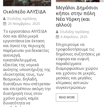
Μεγάλοι Δημόσιοι
Οικόπεδο ΑΛΥΣΙΔΑ
κήποι στην πόλη
Νέα Υόρκη (και
Στυλίδης Ιορδάνης
25 Νοεμβρίου, 2025
αλλού)
Το εργοστάσιο ΑΛΥΣΙΔΑ
Στυλίδης Ιορδάνης
όσο και άλλα μικρά
6 Απριλίου, 2025
εργοστάσια (σε έκταση
Επιχειρούμε να
και όγκο) της περιοχής
τροφοδοτήσουμε τις
παρέμειναν για δεκαετίες
δημόσιες συζητήσεις με
ανενεργά,
εύφορα και ευφυή
εγκαταλελειμμένα,
παραδείγματα
εξαιτίας της νομικά
διαμορφώσεων χώρου
ανόητης υποστήριξης της
και χρόνου σε μικρές,
ιδιοκτησίας τους, των
μεσαίες και μεγάλες
θεσμικών, δηλαδή,
κλίμακες αστικών
διατάξεων που επέτρεπαν
συγκεντρώσεων
και επιτρέπουν ακόμη την
διατήρησή τους στον
READ MORE
χρόνο χωρίς καμία
δυνατότητα να