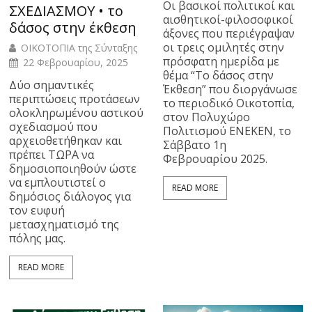
Οι βασικοί πολιτικοί και
ΣΧΕΔΙΑΣΜΟΥ • το
αισθητικοί-φιλοσοφικοί
δάσος στην έκθεση
άξονες που περιέγραψαν
οι τρεις ομιλητές στην
ΟΙΚΟΤΟΠΙΑ της Σύνταξης
πρόσφατη ημερίδα με
22 Φεβρουαρίου, 2025
θέμα “Το δάσος στην
Δύο σημαντικές
Έκθεση” που διοργάνωσε
περιπτώσεις προτάσεων
το περιοδικό Οικοτοπία,
ολοκληρωμένου αστικού
στον Πολυχώρο
σχεδιασμού που
Πολιτισμού ΕΝΕΚΕΝ, το
αρχειοθετήθηκαν και
Σάββατο 1η
πρέπει ΤΩΡΑ να
Φεβρουαρίου 2025.
δημοσιοποιηθούν ώστε
να εμπλουτιστεί ο
READ MORE
δημόσιος διάλογος για
τον ευφυή
μετασχηματισμό της
πόλης μας.
READ MORE