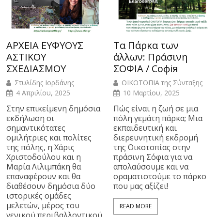
ΑΡΧΕΙΑ ΕΥΦΥΟΥΣ
Τα Πάρκα των
ΑΣΤΙΚΟΥ
άλλων: Πράσινη
ΣΧΕΔΙΑΣΜΟΥ
ΣΟΦΙΑ / Софія
Στυλίδης Ιορδάνης
ΟΙΚΟΤΟΠΙΑ της Σύνταξης
4 Απριλίου, 2025
10 Μαρτίου, 2025
Στην επικείμενη δημόσια
Πώς είναι η ζωή σε μια
εκδήλωση οι
πόλη γεμάτη πάρκα; Μια
σημαντικότατες
εκπαιδευτική και
ομιλήτριες και πολίτες
διερευνητική εκδρομή
της πόλης, η Χάρις
της Οικοτοπίας στην
Χριστοδούλου και η
πράσινη Σόφια για να
Μαρία Λιλιμπάκη θα
απολαύσουμε και να
επαναφέρουν και θα
οραματιστούμε το πάρκο
διαθέσουν δημόσια δύο
που μας αξίζει!
ιστορικές ομάδες
μελετών, μέρος του
READ MORE
γενικού περιβαλλοντικού