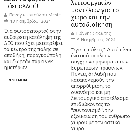
λειτουργικών
πάει αλλού!
μοντέλων για το
Παναγιωτοπούλου Μαρία
χώρο και την
13 Νοεμβρίου, 2024
αυτοδιοίκηση
Ένα φωτορεπορτάζ στην
Γιάννης Σακιώτης
αυθαίρετη κατάληψη της
9 Νοεμβρίου, 2024
ΔΕΘ που έχει μετατρέψει
το κέντρο της πόλης σε
"Υγιείς πόλεις". Αυτό είναι
αποθήκη, παραγκούπολη
ένα από τα πλέον
και δωρεάν πάρκινγκ
σύγχρονα μηνύματα των
ημετέρων.
Ευρωπαίων πράσινων.
Πόλεις δηλαδή που
καταπολεμούν την
READ MORE
απορρύθμιση, το
δυσνόητο και μη
λειτουργικό αποτέλεσμα,
επιδιώκοντας το
"συντονισμό", την
εξοικείωση του ανθρωπο-
χώρου με τον αστικό
χώρο.