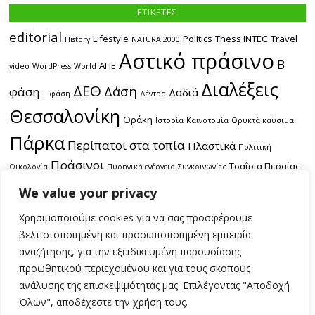
ΕΤΙΚΕΤΕΣ
editorial
Lifestyle
Politics
Thess INTEC
Travel
History
NATURA 2000
Αστικό πράσινο
Β
ΑΠΕ
video
WordPress
World
Διαλέξεις
ΔΕΘ
Δάση
φάση
Δαδιά
Γ φάση
Δέντρα
Θεσσαλονίκη
Θράκη
Ιστορία
Καινοτομία
Ορυκτά καύσιμα
Πάρκα
Περίπατοι στα τοπία
Πλαστικά
Πολιτική
Πράσινοι
Τσαΐρια Περαίας
Οικολογία
Πυρηνική ενέργεια
Συγκοινωνίες
εκδρομές
Χωροταξία
ακτές
δασικές πυρκαγιές
θαλάσσια
We value your privacy
πόλη
περιοδικό
συγκοινωνία
πολυκαταστήματα
παραλία
τεύχος
Χρησιμοποιούμε cookies για να σας προσφέρουμε
υγρότοποι
#1
τεύχος #3
τεύχος #4
βελτιστοποιημένη και προσωποποιημένη εμπειρία
αναζήτησης, για την εξειδικευμένη παρουσίασης
προωθητικού περιεχομένου και για τους σκοπούς
ανάλυσης της επισκεψιμότητάς μας. Επιλέγοντας "Αποδοχή
Όλων", αποδέχεστε την χρήση τους.