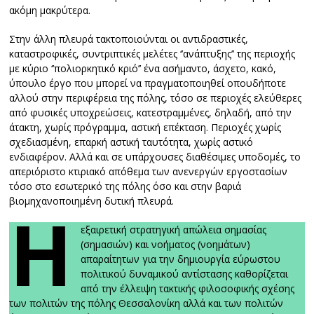
ακόμη μακρύτερα.
Στην άλλη πλευρά τακτοποιούνται οι αντιδραστικές,
καταστροφικές, συντριπτικές μελέτες ‘’ανάπτυξης’’ της περιοχής
με κύριο ‘’πολιορκητικό κριό’’ ένα ασήμαντο, άσχετο, κακό,
ύπουλο έργο που μπορεί να πραγματοποιηθεί οπουδήποτε
αλλού στην περιφέρεια της πόλης, τόσο σε περιοχές ελεύθερες
από φυσικές υποχρεώσεις, κατεστραμμένες, δηλαδή, από την
άτακτη, χωρίς πρόγραμμα, αστική επέκταση. Περιοχές χωρίς
σχεδιασμένη, επαρκή αστική ταυτότητα, χωρίς αστικό
ενδιαφέρον. Αλλά και σε υπάρχουσες διαθέσιμες υποδομές, το
απεριόριστο κτιριακό απόθεμα των ανενεργών εργοστασίων
τόσο στο εσωτερικό της πόλης όσο και στην βαριά
βιομηχανοποιημένη δυτική πλευρά.
Η
εξαιρετική στρατηγική απώλεια σημασίας
(σημασιών) και νοήματος (νοημάτων)
απαραίτητων για την δημιουργία εύρωστου
πολιτικού δυναμικού αντίστασης καθορίζεται
από την έλλειψη τακτικής φιλοσοφικής σχέσης
των πολιτών της πόλης Θεσσαλονίκη αλλά και των πολιτών