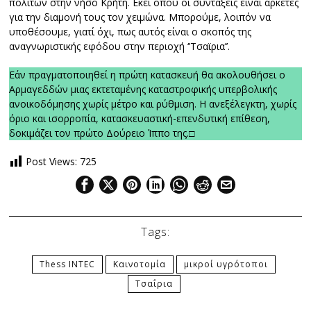
πολιτών στην νήσο Κρήτη. Εκεί όπου οι συντάξεις είναι αρκετές
για την διαμονή τους τον χειμώνα. Μπορούμε, λοιπόν να
υποθέσουμε, γιατί όχι, πως αυτός είναι ο σκοπός της
αναγνωριστικής εφόδου στην περιοχή ‘’Τσαϊρια’’.
Εάν πραγματοποιηθεί η πρώτη κατασκευή θα ακολουθήσει ο
Αρμαγεδδών μιας εκτεταμένης καταστροφικής υπερβολικής
ανοικοδόμησης χωρίς μέτρο και ρύθμιση. Η ανεξέλεγκτη, χωρίς
όριο και ισορροπία, κατασκευαστική-επενδυτική επίθεση,
δοκιμάζει τον πρώτο Δούρειο Ίππο της.□
Post Views:
725
Tags:
Thess INTEC
Καινοτομία
μικροί υγρότοποι
Τσαΐρια