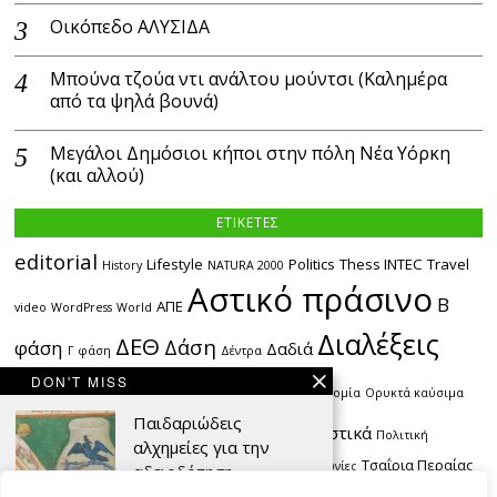
Οικόπεδο ΑΛΥΣΙΔΑ
Μπούνα τζούα ντι ανάλτου μούντσι (Καλημέρα
από τα ψηλά βουνά)
Μεγάλοι Δημόσιοι κήποι στην πόλη Νέα Υόρκη
(και αλλού)
ΕΤΙΚΕΤΕΣ
editorial
Lifestyle
Politics
Thess INTEC
Travel
History
NATURA 2000
Αστικό πράσινο
Β
ΑΠΕ
video
WordPress
World
Διαλέξεις
ΔΕΘ
Δάση
φάση
Δαδιά
Γ φάση
Δέντρα
Θεσσαλονίκη
DON'T MISS
Θράκη
Ιστορία
Καινοτομία
Ορυκτά καύσιμα
Πάρκα
Παιδαριώδεις
Περίπατοι στα τοπία
Πλαστικά
Πολιτική
αλχημείες για την
Πράσινοι
Τσαΐρια Περαίας
Οικολογία
Πυρηνική ενέργεια
Συγκοινωνίες
αδειοδότηση
εκδρομές
Χωροταξία
ακτές
δασικές πυρκαγιές
θαλάσσια
επικίνδυνου και