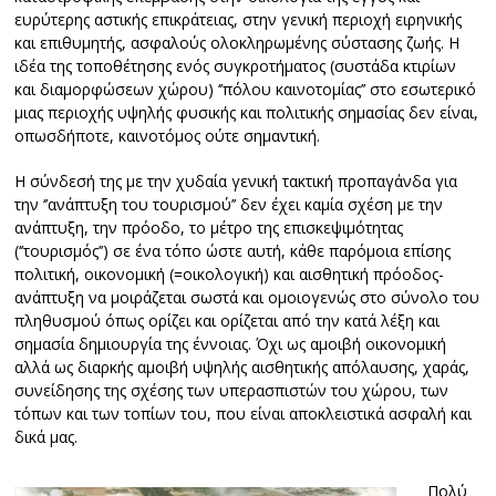
ευρύτερης αστικής επικράτειας, στην γενική περιοχή ειρηνικής
και επιθυμητής, ασφαλούς ολοκληρωμένης σύστασης ζωής. Η
ιδέα της τοποθέτησης ενός συγκροτήματος (συστάδα κτιρίων
και διαμορφώσεων χώρου) ‘’πόλου καινοτομίας’’ στο εσωτερικό
μιας περιοχής υψηλής φυσικής και πολιτικής σημασίας δεν είναι,
οπωσδήποτε, καινοτόμος ούτε σημαντική.
Η σύνδεσή της με την χυδαία γενική τακτική προπαγάνδα για
την ‘’ανάπτυξη του τουρισμού’’ δεν έχει καμία σχέση με την
ανάπτυξη, την πρόοδο, το μέτρο της επισκεψιμότητας
(‘’τουρισμός’’) σε ένα τόπο ώστε αυτή, κάθε παρόμοια επίσης
πολιτική, οικονομική (=οικολογική) και αισθητική πρόοδος-
ανάπτυξη να μοιράζεται σωστά και ομοιογενώς στο σύνολο του
πληθυσμού όπως ορίζει και ορίζεται από την κατά λέξη και
σημασία δημιουργία της έννοιας. Όχι ως αμοιβή οικονομική
αλλά ως διαρκής αμοιβή υψηλής αισθητικής απόλαυσης, χαράς,
συνείδησης της σχέσης των υπερασπιστών του χώρου, των
τόπων και των τοπίων του, που είναι αποκλειστικά ασφαλή και
δικά μας.
Πολύ