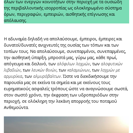
όλων των ενεργών κοινοτήτων στην περιοχή με τα ουσιώδη
της περιβαλλοντικής ισορροπίας ως ολοκληρωμένο σύστημα
όρων, περιγραφών, εμπειριών, αισθητικής επίγνωσης και
απόλαυσης.
Η αδυναμία δηλαδή να απολαύσουμε, έμπειροι, έμπειρες και
δυνατοί/δυνατές ανιχνευτές της ουσίας των τόπων και των
τοπίων τους. Να απολαύσουμε, συνεπαρμένοι, συνεπαρμένες,
την αισθητική ύπαρξη, μπροστά μας, γύρω μας, κάθε πρωί,
απόγευμα και δειλινό, των
αλόφιλων λοχμών
, των
αλοφυτικών
λιβαδιών
, των
λευκών θινών
, των
καλαμιώνων
, των
λοχμών με
αρμυρίκια
, των
αλμυρόβαλτων
. Ώστε να διεκδικήσουμε την
παρουσία μας σε εκείνα τα σημεία και με εκείνους τους
ευρηματικούς ασφαλείς τρόπους ώστε να αναγνώσουμε σωστά,
στον σωστό χρόνο, την έκφραση των υδροπεριόδων στην
περιοχή, σε ολόκληρη την λεκάνη απορροής του ποταμού
Ανθεμούντα.