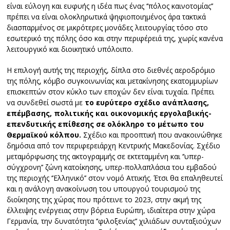
είναι εύλογη και ευφυής η ιδέα πως ένας ‘’πόλος καινοτομίας’’
πρέπει να είναι ολοκληρωτικά ψηφιοποιημένος άρα τακτικά
διασπαρμένος σε μικρότερες μονάδες λειτουργίας τόσο στο
εσωτερικό της πόλης όσο και στην περιφέρειά της, χωρίς κανένα
λειτουργικό και διοικητικό υπόλοιπο.
Η επιλογή αυτής της περιοχής, δίπλα στο διεθνές αεροδρόμιο
της πόλης, κόμβο συγκοινωνίας και μετακίνησης εκατομμυρίων
επισκεπτών στον κύκλο των εποχών δεν είναι τυχαία. Πρέπει
να συνδεθεί σωστά με
το ευρύτερο σχέδιο ανάπλασης,
επέμβασης, πολιτικής και οικονομικής εργολαβικής-
επενδυτικής επίθεσης σε ολόκληρο το μέτωπο του
Θερμαϊκού κόλπου.
Σχέδιο και προοπτική που ανακοινώθηκε
δημόσια από τον περιφερειάρχη Κεντρικής Μακεδονίας. Σχέδιο
μεταμόρφωσης της ακτογραμμής σε εκτεταμμένη και ‘’υπερ-
σύγχρονη’’ ζώνη κατοίκησης, υπερ-πολλαπλάσια του εμβαδού
της περιοχής ‘’Ελληνικό’’ στον νομό Αττικής. Έτσι θα επαληθευτεί
και η ανάλογη ανακοίνωση του υπουργού τουρισμού της
διοίκησης της χώρας που πρότεινε το 2023, στην ακμή της
έλλειψης ενέργειας στην βόρεια Ευρώπη, ιδιαίτερα στην χώρα
Γερμανία, την δυνατότητα ‘’φιλοξενίας’’ χιλιάδων συνταξιούχων