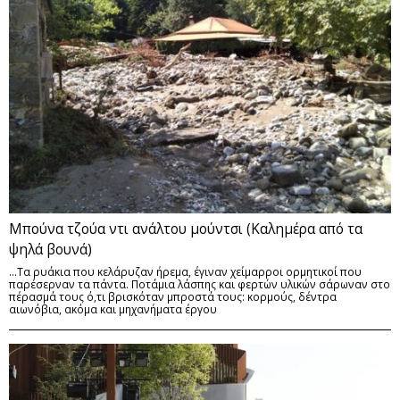
Μπούνα τζούα ντι ανάλτου μούντσι (Καλημέρα από τα
ψηλά βουνά)
...Τα ρυάκια που κελάρυζαν ήρεμα, έγιναν χείμαρροι ορμητικοί που
παρέσερναν τα πάντα. Ποτάμια λάσπης και φερτών υλικών σάρωναν στο
πέρασμά τους ό,τι βρισκόταν μπροστά τους: κορμούς, δέντρα
αιωνόβια, ακόμα και μηχανήματα έργου