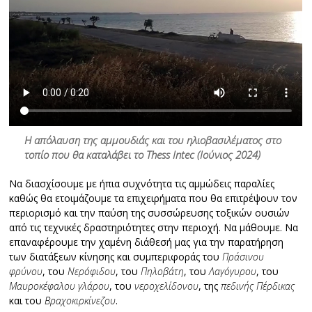
Η απόλαυση της αμμουδιάς και του ηλιοβασιλέματος στο
τοπίο που θα καταλάβει το Thess Intec (Ιούνιος 2024)
Να διασχίσουμε με ήπια συχνότητα τις αμμώδεις παραλίες
καθώς θα ετοιμάζουμε τα επιχειρήματα που θα επιτρέψουν τον
περιορισμό και την παύση της συσσώρευσης τοξικών ουσιών
από τις τεχνικές δραστηριότητες στην περιοχή. Να μάθουμε. Να
επαναφέρουμε την χαμένη διάθεσή μας για την παρατήρηση
των διατάξεων κίνησης και συμπεριφοράς του
Πράσινου
φρύνου
, του
Νερόφιδου
, του
Πηλοβάτη
, του
Λαγόγυρου
, του
Μαυροκέφαλου γλάρου
, του
νεροχελίδονου
, της
πεδινής Πέρδικας
και του
Βραχοκιρκίνεζου
.