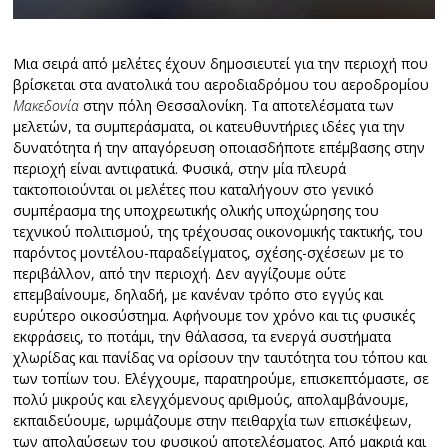
Μια σειρά από μελέτες έχουν δημοσιευτεί για την περιοχή που
βρίσκεται στα ανατολικά του αεροδιαδρόμου του αεροδρομίου
Μακεδονία
στην πόλη Θεσσαλονίκη. Τα αποτελέσματα των
μελετών, τα συμπεράσματα, οι κατευθυντήριες ιδέες για την
δυνατότητα ή την απαγόρευση οποιασδήποτε επέμβασης στην
περιοχή είναι αντιφατικά. Φυσικά, στην μία πλευρά
τακτοποιούνται οι μελέτες που καταλήγουν στο γενικό
συμπέρασμα της υποχρεωτικής ολικής υποχώρησης του
τεχνικού πολιτισμού, της τρέχουσας οικονομικής τακτικής, του
παρόντος μοντέλου-παραδείγματος, σχέσης-σχέσεων με το
περιβάλλον, από την περιοχή. Δεν αγγίζουμε ούτε
επεμβαίνουμε, δηλαδή, με κανέναν τρόπο στο εγγύς και
ευρύτερο οικοσύστημα. Αφήνουμε τον χρόνο και τις φυσικές
εκφράσεις, το ποτάμι, την θάλασσα, τα ενεργά συστήματα
χλωρίδας και πανίδας να ορίσουν την ταυτότητα του τόπου και
των τοπίων του. Ελέγχουμε, παρατηρούμε, επισκεπτόμαστε, σε
πολύ μικρούς και ελεγχόμενους αριθμούς, απολαμβάνουμε,
εκπαιδεύουμε, ωριμάζουμε στην πειθαρχία των επισκέψεων,
των απολαύσεων του φυσικού αποτελέσματος. Από μακριά και