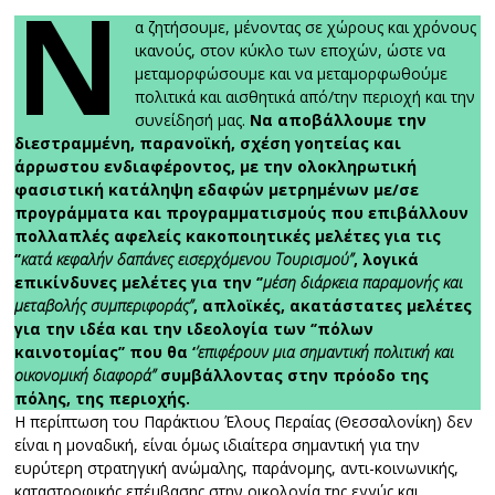
Ν
α ζητήσουμε, μένοντας σε χώρους και χρόνους
ικανούς, στον κύκλο των εποχών, ώστε να
μεταμορφώσουμε και να μεταμορφωθούμε
πολιτικά και αισθητικά από/την περιοχή και την
συνείδησή μας.
Να αποβάλλουμε την
διεστραμμένη, παρανοϊκή, σχέση γοητείας και
άρρωστου ενδιαφέροντος, με την ολοκληρωτική
φασιστική κατάληψη εδαφών μετρημένων με/σε
προγράμματα και προγραμματισμούς που επιβάλλουν
πολλαπλές αφελείς κακοποιητικές μελέτες για τις
‘’
κατά κεφαλήν δαπάνες εισερχόμενου Τουρισμού’’
, λογικά
επικίνδυνες μελέτες για την ‘’
μέση διάρκεια παραμονής και
μεταβολής συμπεριφοράς’’
, απλοϊκές, ακατάστατες μελέτες
για την ιδέα και την ιδεολογία των ‘’πόλων
καινοτομίας’’ που θα ‘
’επιφέρουν μια σημαντική πολιτική και
οικονομική διαφορά’’
συμβάλλοντας στην πρόοδο της
πόλης, της περιοχής.
Η περίπτωση του Παράκτιου Έλους Περαίας (Θεσσαλονίκη) δεν
είναι η μοναδική, είναι όμως ιδιαίτερα σημαντική για την
ευρύτερη στρατηγική ανώμαλης, παράνομης, αντι-κοινωνικής,
καταστροφικής επέμβασης στην οικολογία της εγγύς και