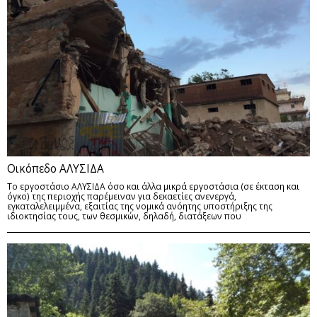
Οικόπεδο ΑΛΥΣΙΔΑ
Το εργοστάσιο ΑΛΥΣΙΔΑ όσο και άλλα μικρά εργοστάσια (σε έκταση και
όγκο) της περιοχής παρέμειναν για δεκαετίες ανενεργά,
εγκαταλελειμμένα, εξαιτίας της νομικά ανόητης υποστήριξης της
ιδιοκτησίας τους, των θεσμικών, δηλαδή, διατάξεων που