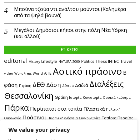
Μπούνα τζούα ντι ανάλτου μούντσι (Καλημέρα
από τα ψηλά βουνά)
Μεγάλοι Δημόσιοι κήποι στην πόλη Νέα Υόρκη
(και αλλού)
ΕΤΙΚΕΤΕΣ
editorial
Lifestyle
Politics
Thess INTEC
Travel
History
NATURA 2000
Αστικό πράσινο
Β
ΑΠΕ
video
WordPress
World
Διαλέξεις
ΔΕΘ
Δάση
φάση
Δαδιά
Γ φάση
Δέντρα
Θεσσαλονίκη
Θράκη
Ιστορία
Καινοτομία
Ορυκτά καύσιμα
Πάρκα
Περίπατοι στα τοπία
Πλαστικά
Πολιτική
Πράσινοι
Τσαΐρια Περαίας
Οικολογία
Πυρηνική ενέργεια
Συγκοινωνίες
εκδρομές
Χωροταξία
ακτές
δασικές πυρκαγιές
θαλάσσια
We value your privacy
πόλη
περιοδικό
συγκοινωνία
πολυκαταστήματα
DON'T MISS
παραλία
τεύχος