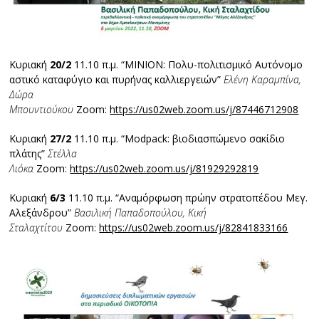
Κυριακή
20/2
11.10 π.μ. “ΜΙΝΙΟΝ: Πολυ-πολιτισμικό Αυτόνομο
αστικό καταφύγιο και πυρήνας καλλιεργειών”
Ελένη Καραμπίνα,
Δώρα
Μπουντιούκου
Zoom:
https://us02web.zoom.us/j/87446712908
Κυριακή
27/2
11.10 π.μ. “Modpack: βιοδιασπώμενο σακίδιο
πλάτης”
Στέλλα
Λιόκα
Zoom:
https://us02web.zoom.us/j/81929292819
Κυριακή
6/3
11.10 π.μ. “Αναμόρφωση πρώην στρατοπέδου Μεγ.
Αλεξάνδρου”
Βασιλική Παπαδοπούλου, Κική
Σταλαχτίτου
Zoom:
https://us02web.zoom.us/j/82841833166