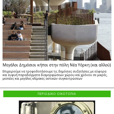
Μεγάλοι Δημόσιοι κήποι στην πόλη Νέα Υόρκη (και αλλού)
Επιχειρούμε να τροφοδοτήσουμε τις δημόσιες συζητήσεις με εύφορα
και ευφυή παραδείγματα διαμορφώσεων χώρου και χρόνου σε μικρές,
μεσαίες και μεγάλες κλίμακες αστικών συγκεντρώσεων
ΠΕΡΙΟΔΙΚΟ ΟΙΚΟΤΟΠΙΑ