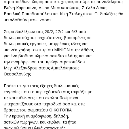
στρατοπέδων. Χαιρόμαστε και χειροκροτούμε τις συναδέλφους
Ελένη Καραμπίνα, Δώρα Μπουντιούκου, Στέλλα Λιόκα,
Βασιλική Παπαδοπούλου και Κική Σταλαχτίτου. Οι διαλέξεις θα
μεταδοθούν μέσω zoom.
Σειρά διαλέξεων στις 20/2, 27/2 και 6/3 από
διπλωματούχους αρχιτέκτονες, βασισμένες σε
διπλωματικές εργασίες, με φρέσκες ιδέες για
μια νέα χρήση του κτιρίου ΜΙΝΙΟΝ στην Αθήνα,
για ένα βιοδιασπώμενο σακίδιο πλάτης και για
την αναμόρφωση του πρώην στρατοπέδου
Μεγ. Αλεξάνδρου στους Αμπελόκηπους
Θεσσαλονίκης
Πρόκειται για τρεις έξοχες διπλωματικές
εργασίες που το περιεχόμενό τους ταιριάζει με
τις κατευθύνσεις που ακολουθούμε και
υπερασπίζουμε στο περιοδικό όσο και στις
δράσεις του σωματείου ΟΙΚΟΤΟΠΙΑ.
Την κριτική αναμόρφωση, δηλαδή,
αστικών πυρήνων, και κτιρίων, τα ήπια
ανακυκλώσιμα υλικά κατασκευής