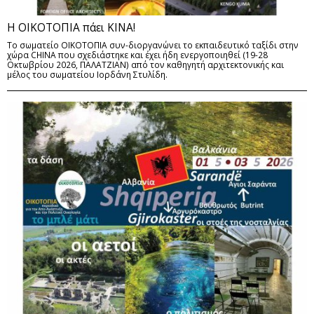
Η ΟΙΚΟΤΟΠΙΑ πάει ΚΙΝΑ!
Το σωματείο ΟΙΚΟΤΟΠΙΑ συν-διοργανώνει το εκπαιδευτικό ταξίδι στην
χώρα CHINA που σχεδιάστηκε και έχει ήδη ενεργοποιηθεί (19-28
Οκτωβρίου 2026, ΠΑΛΑΤΖΙΑΝ) από τον καθηγητή αρχιτεκτονικής και
μέλος του σωματείου Ιορδάνη Στυλίδη.