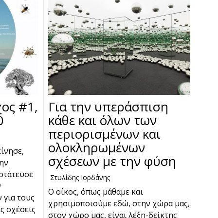
ος #1,
Για την υπεράσπιση
0
κάθε και όλων των
περιορισμένων και
ολοκληρωμένων
ίνησε,
σχέσεων με την φύση
την
στάτευσε
Στυλίδης Ιορδάνης
ν
Ο οίκος, όπως μάθαμε και
 για τους
χρησιμοποιούμε εδώ, στην χώρα μας,
ις σχέσεις
στον χώρο μας, είναι λέξη-δείκτης