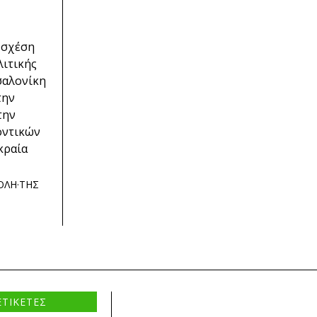
 σχέση
λιτικής
σαλονίκη
την
την
οντικών
κραία
ΟΛΗ
·
ΤΗΣ
ΕΤΙΚΕΤΕΣ