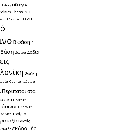
Lifestyle
History
Politics
Thess INTEC
ΑΠΕ
WordPress
World
κό
ινο
Β φάση
Γ
Δάση
Δαδιά
Δέντρα
εις
λονίκη
Θράκη
τομία
Ορυκτά καύσιμα
α
Περίπατοι στα
στικά
Πολιτική
ράσινοι
Πυρηνική
Τσαΐρια
ινωνίες
ροταξία
ακτές
εκδρομές
καγιές