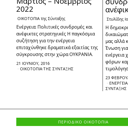
Μάρτιος – Νοέμβριος
συνδρ
2022
ανέφικ
ΟΙΚΟΤΟΠΙΑ της Σύνταξης
Στυλίδης Ι
Ενέργεια: Πολιτικές συνδρομές και
Η δημοκρ
ανέφικτες στρατηγικές Η παγκόσμια
δικαιώματ
συζήτηση για την ενέργεια
μας αλλά 
επιταχύνθηκε δραματικά εξαιτίας της
Ένωση για
σύγκρουσης στην χώρα ΟΥΚΡΑΝΙΑ.
ενέργεια 
φόρων καμ
21 ΙΟΥΝΙΟΥ, 2016
τιμολόγησ
ΟΙΚΟΤΟΠΙΑ
·
ΤΗΣ ΣΥΝΤΑΞΗΣ
23 ΦΕΒΡΟΥΑ
ΕΝΕΡΓΕΙΑ
ΣΥΝΤΑΞΗΣ
ΠΕΡΙΟΔΙΚΟ ΟΙΚΟΤΟΠΙΑ