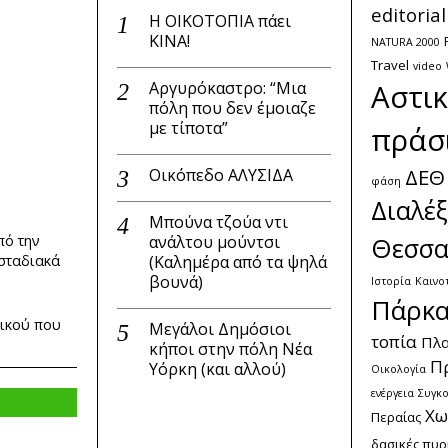
editorial
Η ΟΙΚΟΤΟΠΙΑ πάει
ΚΙΝΑ!
NATURA 2000
Travel
video
Αργυρόκαστρο: “Μια
Αστι
πόλη που δεν έμοιαζε
με τίποτα”
πράσ
ΔΕΘ
Οικόπεδο ΑΛΥΣΙΔΑ
φάση
Διαλέξ
Μπούνα τζούα ντι
ανάλτου μούντσι
Θεσσα
πό την
(Καλημέρα από τα ψηλά
 σταδιακά
βουνά)
Ιστορία
Καινο
Πάρκ
δικού που
Μεγάλοι Δημόσιοι
τοπία
Πλα
κήποι στην πόλη Νέα
Π
Υόρκη (και αλλού)
Οικολογία
ενέργεια
Συγκο
Χω
Περαίας
δασικές πυρ