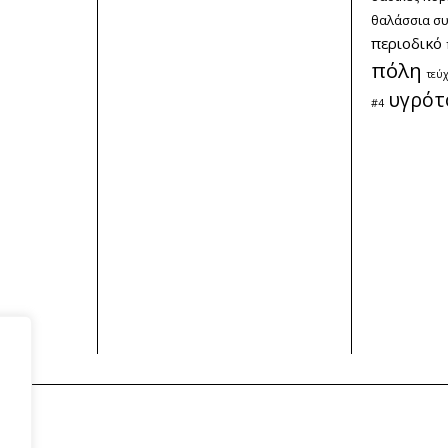
θαλάσσια σ
περιοδικό
πόλη
τεύ
υγρότ
#4