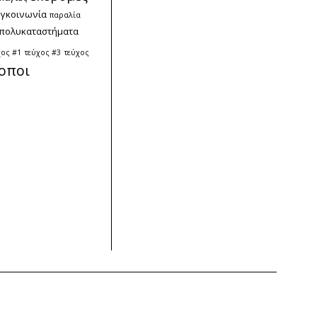
υγκοινωνία
παραλία
πολυκαταστήματα
χος #1
τεύχος #3
τεύχος
οποι