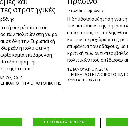
Πράσινο
ομές και
τες στρατηγικές
Στυλίδης Ιορδάνης
Η δημόσια συζήτηση για τη
ορδάνης
των κατοίκων της μητροπο
ατική υπεράσπιση του
επικράτειας της πόλης Θεσ
ος των πολιτών στη χώρα
και των περιχώρων της με 
και σε όλη την Ευρωπαϊκή
επιφάνεια του εδάφους, με 
 δωρεάν ή πολύ φτηνή
κριτική των αντι-περιβαλλ
χωρίς καμία επιβάρυνση
πολιτικών που απέδωσαν α
ία εξάρτηση της
ής της είτε από
12 ΙΑΝΟΥΑΡΙΟΥ, 2016
ΕΠΙΚΑΙΡΟΤΗΤΑ
·
ΟΙΚΟΤΟΠΙΑ
·
Π
ΡΙΟΥ, 2016
ΣΥΝΤΑΞΗΣ
·
ΦΥΣΗ
·
ΕΠΙΚΑΙΡΟΤΗΤΑ
·
ΟΙΚΟΤΟΠΙΑ
·
ΤΗΣ
ΠΡΟΣΦΑΤΑ ΑΡΘΡΑ