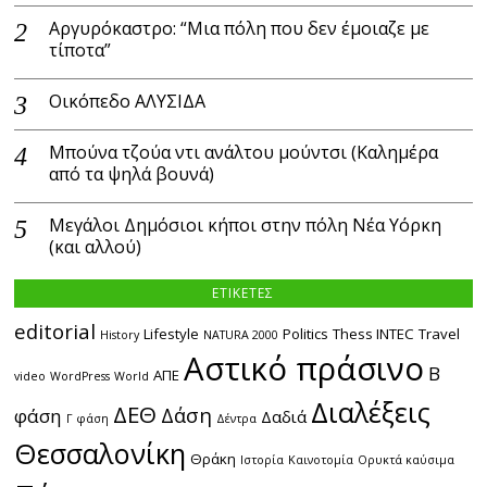
Αργυρόκαστρο: “Μια πόλη που δεν έμοιαζε με
τίποτα”
Οικόπεδο ΑΛΥΣΙΔΑ
Μπούνα τζούα ντι ανάλτου μούντσι (Καλημέρα
από τα ψηλά βουνά)
Μεγάλοι Δημόσιοι κήποι στην πόλη Νέα Υόρκη
(και αλλού)
ΕΤΙΚΕΤΕΣ
editorial
Lifestyle
Politics
Thess INTEC
Travel
History
NATURA 2000
Αστικό πράσινο
Β
ΑΠΕ
video
WordPress
World
Διαλέξεις
ΔΕΘ
Δάση
φάση
Δαδιά
Γ φάση
Δέντρα
Θεσσαλονίκη
Θράκη
Ιστορία
Καινοτομία
Ορυκτά καύσιμα