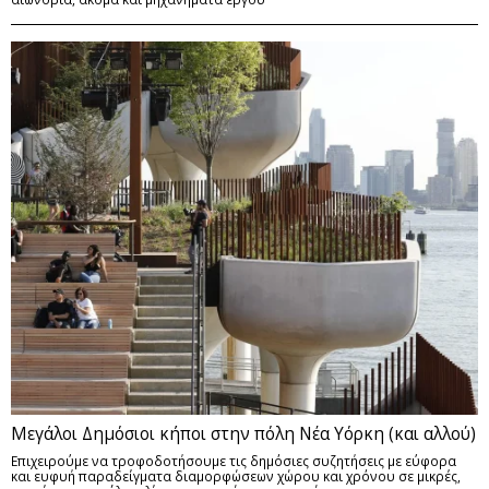
Μεγάλοι Δημόσιοι κήποι στην πόλη Νέα Υόρκη (και αλλού)
Επιχειρούμε να τροφοδοτήσουμε τις δημόσιες συζητήσεις με εύφορα
και ευφυή παραδείγματα διαμορφώσεων χώρου και χρόνου σε μικρές,