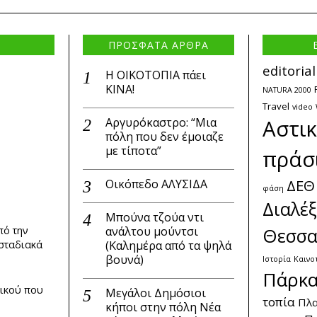
ΠΡΟΣΦΑΤΑ ΑΡΘΡΑ
editorial
Η ΟΙΚΟΤΟΠΙΑ πάει
ΚΙΝΑ!
NATURA 2000
Travel
video
Αργυρόκαστρο: “Μια
Αστι
πόλη που δεν έμοιαζε
με τίποτα”
πράσ
ΔΕΘ
Οικόπεδο ΑΛΥΣΙΔΑ
φάση
Διαλέξ
Μπούνα τζούα ντι
ανάλτου μούντσι
Θεσσα
πό την
(Καλημέρα από τα ψηλά
 σταδιακά
βουνά)
Ιστορία
Καινο
Πάρκ
δικού που
Μεγάλοι Δημόσιοι
τοπία
Πλα
κήποι στην πόλη Νέα