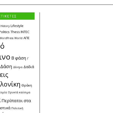
ΕΤΙΚΕΤΕΣ
Lifestyle
History
Politics
Thess INTEC
ΑΠΕ
WordPress
World
κό
ινο
Β φάση
Γ
Δάση
Δαδιά
Δέντρα
εις
λονίκη
Θράκη
τομία
Ορυκτά καύσιμα
α
Περίπατοι στα
στικά
Πολιτική