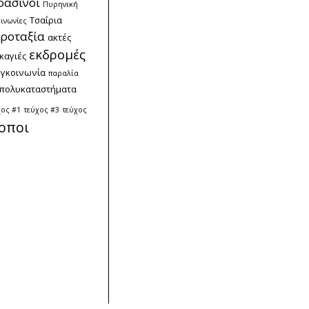
ράσινοι
Πυρηνική
Τσαΐρια
ινωνίες
ροταξία
ακτές
εκδρομές
καγιές
υγκοινωνία
παραλία
πολυκαταστήματα
χος #1
τεύχος #3
τεύχος
οποι