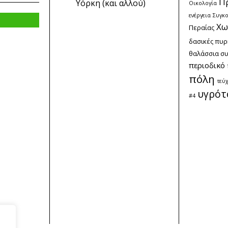
Π
Υόρκη (και αλλού)
Οικολογία
ενέργεια
Συγκο
Χω
Περαίας
δασικές πυρ
θαλάσσια σ
περιοδικό
πόλη
τεύ
υγρότ
#4