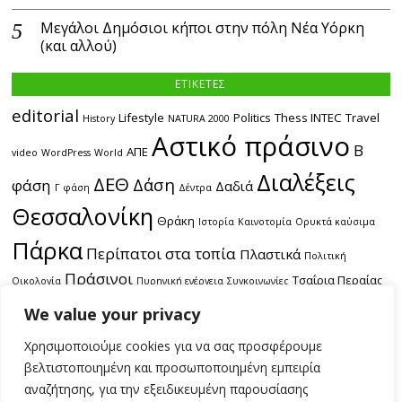
Μεγάλοι Δημόσιοι κήποι στην πόλη Νέα Υόρκη
(και αλλού)
ΕΤΙΚΕΤΕΣ
editorial
Lifestyle
Politics
Thess INTEC
Travel
History
NATURA 2000
Αστικό πράσινο
Β
ΑΠΕ
video
WordPress
World
Διαλέξεις
ΔΕΘ
Δάση
φάση
Δαδιά
Γ φάση
Δέντρα
Θεσσαλονίκη
Θράκη
Ιστορία
Καινοτομία
Ορυκτά καύσιμα
Πάρκα
Περίπατοι στα τοπία
Πλαστικά
Πολιτική
Πράσινοι
Τσαΐρια Περαίας
Οικολογία
Πυρηνική ενέργεια
Συγκοινωνίες
εκδρομές
Χωροταξία
ακτές
δασικές πυρκαγιές
θαλάσσια
We value your privacy
πόλη
περιοδικό
συγκοινωνία
πολυκαταστήματα
παραλία
τεύχος
Χρησιμοποιούμε cookies για να σας προσφέρουμε
υγρότοποι
#1
τεύχος #3
τεύχος #4
βελτιστοποιημένη και προσωποποιημένη εμπειρία
αναζήτησης, για την εξειδικευμένη παρουσίασης