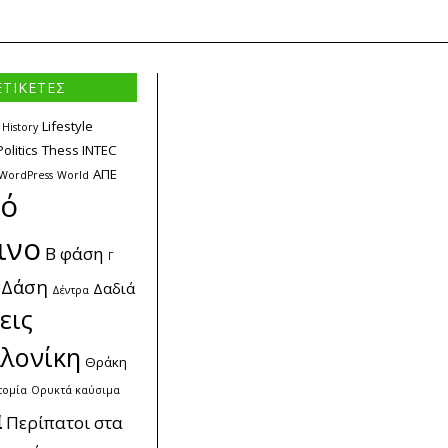
ΕΤΙΚΕΤΕΣ
Lifestyle
History
Politics
Thess INTEC
ΑΠΕ
WordPress
World
κό
ινο
Β φάση
Γ
Δάση
Δαδιά
Δέντρα
εις
λονίκη
Θράκη
τομία
Ορυκτά καύσιμα
α
Περίπατοι στα