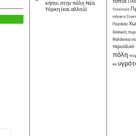
τοπία
Πλα
κήποι στην πόλη Νέα
Π
Υόρκη (και αλλού)
Οικολογία
ενέργεια
Συγκο
Χω
Περαίας
δασικές πυρ
θαλάσσια σ
περιοδικό
πόλη
τεύ
υγρότ
#4