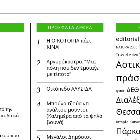
ΠΡΟΣΦΑΤΑ ΑΡΘΡΑ
editorial
Η ΟΙΚΟΤΟΠΙΑ πάει
ΚΙΝΑ!
NATURA 2000
Travel
video
Αργυρόκαστρο: “Μια
Αστι
πόλη που δεν έμοιαζε
με τίποτα”
πράσ
ΔΕΘ
Οικόπεδο ΑΛΥΣΙΔΑ
φάση
Διαλέξ
Μπούνα τζούα ντι
ανάλτου μούντσι
Θεσσα
πό την
(Καλημέρα από τα ψηλά
 σταδιακά
βουνά)
Ιστορία
Καινο
Πάρκ
δικού που
Μεγάλοι Δημόσιοι