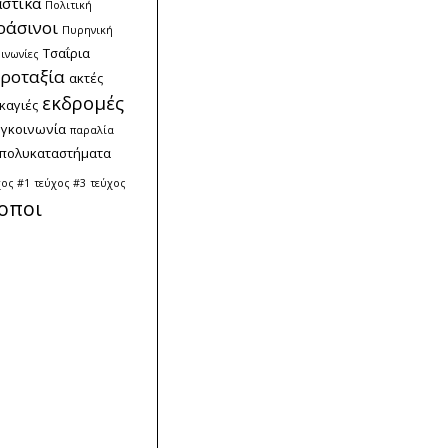
στικά
Πολιτική
ράσινοι
Πυρηνική
Τσαΐρια
ινωνίες
ροταξία
ακτές
εκδρομές
καγιές
υγκοινωνία
παραλία
πολυκαταστήματα
χος #1
τεύχος #3
τεύχος
οποι