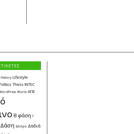
ΕΤΙΚΕΤΕΣ
Lifestyle
History
Politics
Thess INTEC
ΑΠΕ
WordPress
World
κό
ινο
Β φάση
Γ
Δάση
Δαδιά
Δέντρα