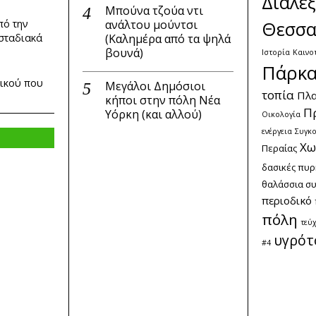
Διαλέξ
Μπούνα τζούα ντι
ανάλτου μούντσι
Θεσσα
πό την
(Καλημέρα από τα ψηλά
 σταδιακά
βουνά)
Ιστορία
Καινο
Πάρκ
δικού που
Μεγάλοι Δημόσιοι
τοπία
Πλα
κήποι στην πόλη Νέα
Π
Υόρκη (και αλλού)
Οικολογία
ενέργεια
Συγκο
Χω
Περαίας
δασικές πυρ
θαλάσσια σ
περιοδικό
πόλη
τεύ
υγρότ
#4