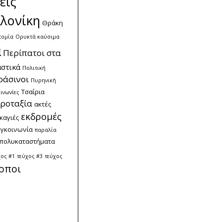
εις
λονίκη
Θράκη
τομία
Ορυκτά καύσιμα
α
Περίπατοι στα
στικά
Πολιτική
ράσινοι
Πυρηνική
Τσαΐρια
ινωνίες
ροταξία
ακτές
εκδρομές
καγιές
υγκοινωνία
παραλία
πολυκαταστήματα
χος #1
τεύχος #3
τεύχος
οποι