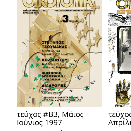
τεύχος #Β3, Μάιος –
τεύχο
Ιούνιος 1997
Απρίλ