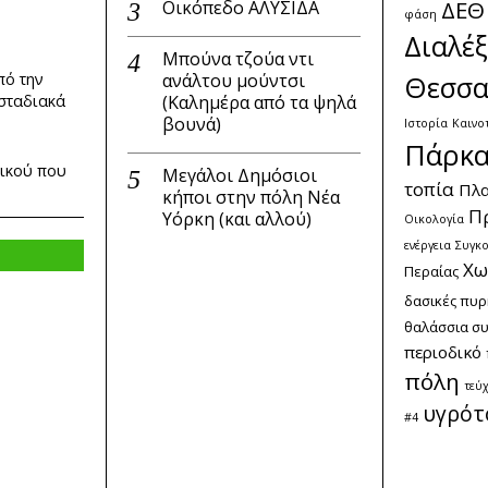
ΔΕΘ
Οικόπεδο ΑΛΥΣΙΔΑ
φάση
Διαλέξ
Μπούνα τζούα ντι
ανάλτου μούντσι
Θεσσα
πό την
(Καλημέρα από τα ψηλά
 σταδιακά
βουνά)
Ιστορία
Καινο
Πάρκ
δικού που
Μεγάλοι Δημόσιοι
τοπία
Πλα
κήποι στην πόλη Νέα
Π
Υόρκη (και αλλού)
Οικολογία
ενέργεια
Συγκο
Χω
Περαίας
δασικές πυρ
θαλάσσια σ
περιοδικό
πόλη
τεύ
υγρότ
#4