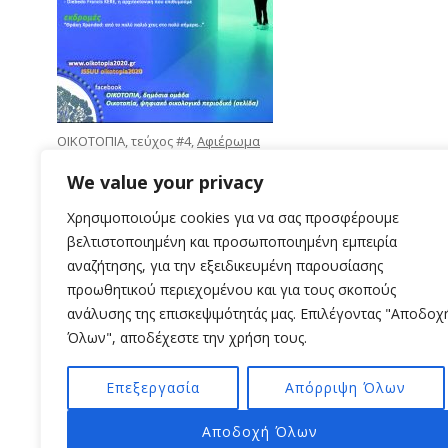
ΟΙΚΟΤΟΠΙΑ, τεύχος #4,
Αφιέρωμα
Ενέργεια
, Απρίλιος 2022
We value your privacy
Χρησιμοποιούμε cookies για να σας προσφέρουμε
βελτιστοποιημένη και προσωποποιημένη εμπειρία
αναζήτησης, για την εξειδικευμένη παρουσίασης
προωθητικού περιεχομένου και για τους σκοπούς
ανάλυσης της επισκεψιμότητάς μας. Επιλέγοντας "Αποδοχ
Όλων", αποδέχεστε την χρήση τους.
Επεξεργασία
Απόρριψη Όλων
Αποδοχή Όλων
Π