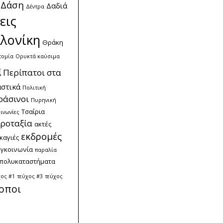
Δάση
Δαδιά
Δέντρα
εις
λονίκη
Θράκη
τομία
Ορυκτά καύσιμα
α
Περίπατοι στα
στικά
Πολιτική
ράσινοι
Πυρηνική
Τσαΐρια
ινωνίες
ροταξία
ακτές
εκδρομές
καγιές
υγκοινωνία
παραλία
πολυκαταστήματα
χος #1
τεύχος #3
τεύχος
οποι