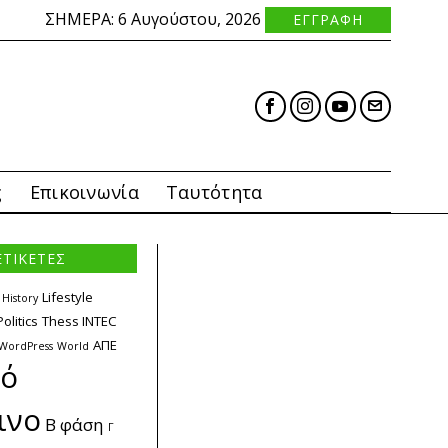
ΣΗΜΕΡΑ:
6 Αυγούστου, 2026
ΕΓΓΡΑΦΗ
ς
Επικοινωνία
Ταυτότητα
ΕΤΙΚΕΤΕΣ
Lifestyle
History
Politics
Thess INTEC
ΑΠΕ
WordPress
World
κό
ινο
Β φάση
Γ